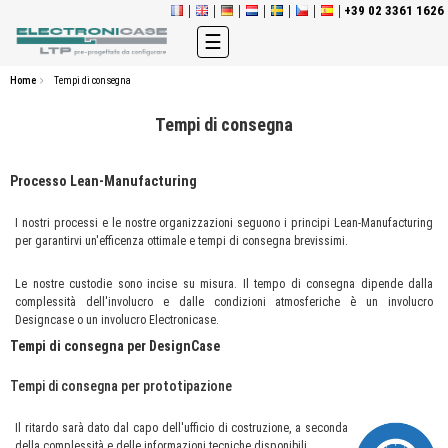
+39 02 3361 1626
navigazione
☰
Toggle
Home
Tempi di consegna
Tempi di consegna
Processo Lean-Manufacturing
I nostri processi e le nostre organizzazioni seguono i principi Lean-Manufacturing
per garantirvi un'efficenza ottimale e tempi di consegna brevissimi.
Le nostre custodie sono incise su misura. Il tempo di consegna dipende dalla
complessità dell'involucro e dalle condizioni atmosferiche è un involucro
Designcase o un involucro Electronicase.
Tempi di consegna per
DesignCase
Tempi di consegna per prototipazione
Il ritardo sarà dato dal capo dell'ufficio di costruzione, a seconda
della complessità e delle informazioni tecniche disponibili.