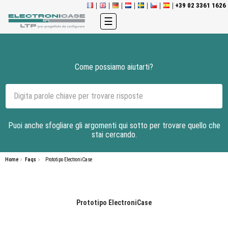
+39 02 3361 1626
navigazione
☰
Toggle
Come possiamo aiutarti?
Puoi anche sfogliare gli argomenti qui sotto per trovare quello che
stai cercando.
Home
Faqs
Prototipo ElectroniCase
Prototipo ElectroniCase