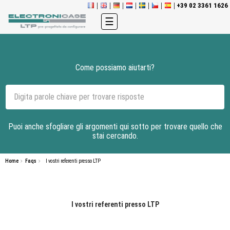
+39 02 3361 1626
navigazione
☰
Toggle
Come possiamo aiutarti?
Puoi anche sfogliare gli argomenti qui sotto per trovare quello che
stai cercando.
Home
Faqs
I vostri referenti presso LTP
I vostri referenti presso LTP