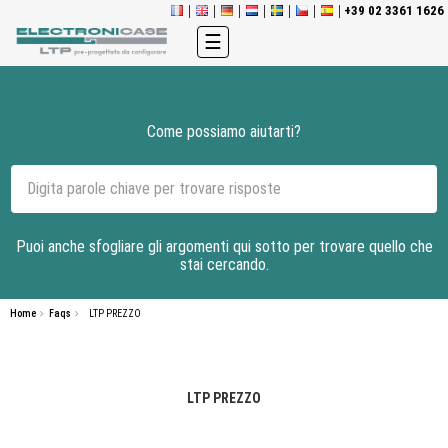
+39 02 3361 1626
navigazione
☰
Toggle
Come possiamo aiutarti?
Puoi anche sfogliare gli argomenti qui sotto per trovare quello che
stai cercando.
Home
Faqs
LTP PREZZO
LTP PREZZO