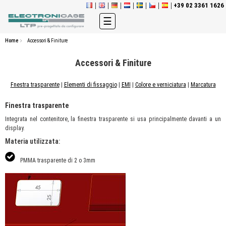
+39 02 3361 1626
navigazione
☰
Toggle
Home
Accessori & Finiture
Accessori & Finiture
Fnestra trasparente
|
Elementi di fissaggio
|
EMI
|
Colore e verniciatura
|
Marcatura
Finestra trasparente
Integrata nel contenitore, la finestra trasparente si usa principalmente davanti a un
display.
Materia utilizzata:
PMMA trasparente di 2 o 3mm