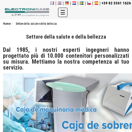
+39 02 3361 1626
navigazione
☰
Toggle
Home
Settore della salute e della bellezza
Settore della salute e della bellezza
Dal 1985, i nostri esperti ingegneri hanno
progettato più di 10.000 contenitori personalizzati
su misura. Mettiamo la nostra competenza al tuo
servizio.