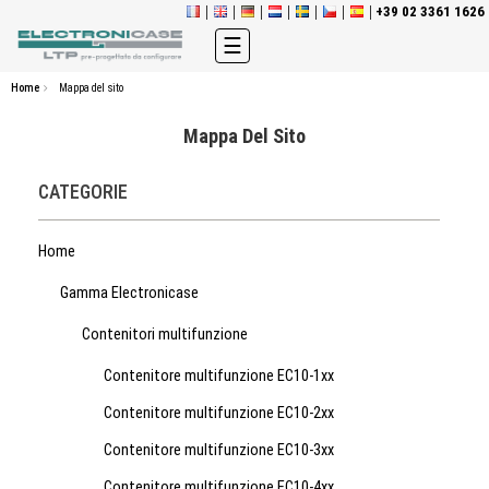
+39 02 3361 1626
navigazione
☰
Toggle
Home
Mappa del sito
Mappa Del Sito
CATEGORIE
Home
Gamma Electronicase
Contenitori multifunzione
Contenitore multifunzione EC10-1xx
Contenitore multifunzione EC10-2xx
Contenitore multifunzione EC10-3xx
Contenitore multifunzione EC10-4xx