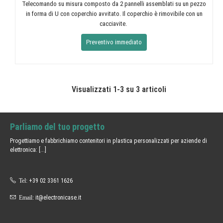
Telecomando su misura composto da 2 pannelli assemblati su un pezzo
in forma di U con coperchio avvitato. Il coperchio è rimovibile con un
cacciavite.
Preventivo immediato
Visualizzati 1-3 su 3 articoli
Parliamo del tuo progetto
Progettiamo e fabbrichiamo contenitori in plastica personalizzati per aziende di
elettronica:
[...]
Tel:
+39 02 3361 1626
Email:
it@electronicase.it