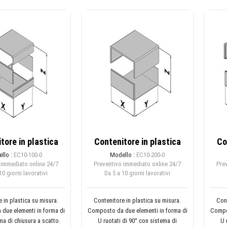
tore in plastica
Contenitore in plastica
Co
llo :
EC10-100-0
Modello :
EC10-200-0
 immediato online
24/7
Preventivo immediato online
24/7
Pre
10 giorni lavorativi
Da 5 a 10 giorni lavorativi
 in plastica su misura.
Contenitore in plastica su misura.
Cont
due elementi in forma di
Composto da due elementi in forma di
Compos
ma di chiusura a scatto.
U ruotati di 90° con sistema di
U 