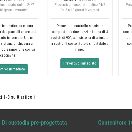
 immediato online
24/7
Preventivo immediato online
24/7
Pre
10 giorni lavorativi
Da 5 a 10 giorni lavorativi
 in plastica su misura.
Pannello di controllo su misura
Pa
due pannelli assemblati
composto da due pezzi in forma di U
compo
ento in forma di U e un
ruotati di 90°, con sistema di chiusura
ruot
sistema di chiusura a
a scatto. Il contenitore è smontabile a
con
ondo è rimovibile con un
mano.
cacciavite.
Preventivo immediato
entivo immediato
i 1-8 su 8 articoli
Di custodia pre-progettata
Contenitore 1