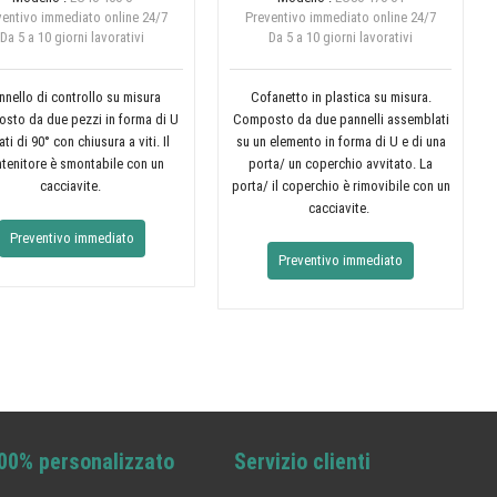
ventivo immediato online
24/7
Preventivo immediato online
24/7
Da 5 a 10 giorni lavorativi
Da 5 a 10 giorni lavorativi
nnello di controllo su misura
Cofanetto in plastica su misura.
sto da due pezzi in forma di U
Composto da due pannelli assemblati
ati di 90° con chiusura a viti. Il
su un elemento in forma di U e di una
tenitore è smontabile con un
porta/ un coperchio avvitato. La
cacciavite.
porta/ il coperchio è rimovibile con un
cacciavite.
Preventivo immediato
Preventivo immediato
00% personalizzato
Servizio clienti