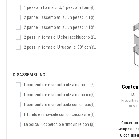
1 pezzo in forma di U, 1 pezzo in forma di L e un pannello frontale con chiusura a scatto.
(1)
2 pannelli assemblati su un pezzo in forma di U con porta/coperchio avvitato.
(1)
2 pannelli assemblati su un pezzo in forma di U e fondo con chiusura a scatto.
(1)
2 pezzi in forma di U che racchiudono 2 pannelli fissati in 2 scanalature
(1)
2 pezzi in forma di U ruotati di 90° con chiusura a scatto, fissati con viti.
(1)
2 pezzi in forma di U ruotati di 90° con chiusura a scatto.
(3)
DISASSEMBLING:
Il contenitore è smontabile a mano.
(2)
Conteni
Il contenitore è smontabile a mano o con un cacciavite.
(2)
Mode
Preventivo
Il contenitore è smontabile con un cacciavite.
(1)
Da 5 a 
Il fondo è rimovibile con un cacciavite.
(1)
Contenitore
La porta/ il coperchio è rimovibile con un cacciavite.
(1)
Composto da 
U con siste