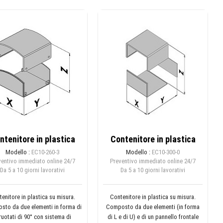
ntenitore in plastica
Contenitore in plastica
Modello :
EC10-260-3
Modello :
EC10-300-0
ventivo immediato online
24/7
Preventivo immediato online
24/7
Da 5 a 10 giorni lavorativi
Da 5 a 10 giorni lavorativi
enitore in plastica su misura.
Contenitore in plastica su misura.
to da due elementi in forma di
Composto da due elementi (in forma
ruotati di 90° con sistema di
di L e di U) e di un pannello frontale