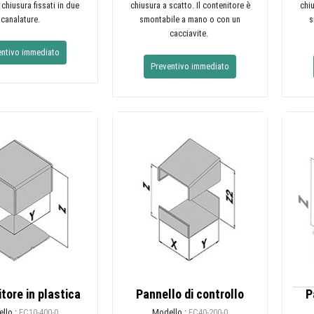
 chiusura fissati in due
chiusura a scatto. Il contenitore è
chiu
scanalature.
smontabile a mano o con un
s
cacciavite.
entivo immediato
Preventivo immediato
tore in plastica
Pannello di controllo
P
llo :
EC10-400-0
Modello :
EC40-200-0