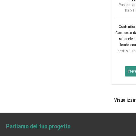
Preventivo
Da 5 a 
Contenitore
Composto da 
su un elem
fondo con 
scatto. Il f
Prev
Visualizzat
Parliamo del tuo progetto