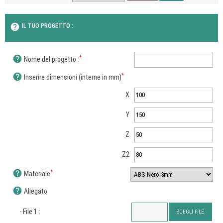
help
IL TUO PROGETTO :
help
*
Nome del progetto :
help
*
Inserire dimensioni (interne in mm)
X
Y
Z
Z2
help
*
Materiale
help
Allegato
- File 1 :
SCEGLI FILE