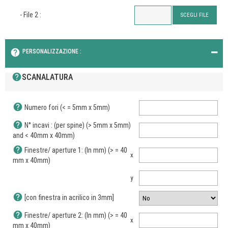
- File 2 :
SCEGLI FILE
help
PERSONALIZZAZIONE :
help
SCANALATURA
help
Numero fori (< = 5mm x 5mm)
help
N° incavi : (per spine) (> 5mm x 5mm)
and < 40mm x 40mm)
help
Finestre/ aperture 1: (In mm) (> = 40
x
mm x 40mm)
y
help
[con finestra in acrilico in 3mm]
help
Finestre/ aperture 2: (In mm) (> = 40
x
mm x 40mm)