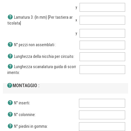
y
help
Lamatura 3: (In mm) [Per tastiera ar
x
ticolata]
y
help
N° pezzi non assemblati :
help
Lunghezza della nicchia per circuito:
help
Lunghezza scanalatura guida di scorr
imento:
help
MONTAGGIO :
help
N° inserti:
help
N° colonnine:
help
N° piedini in gomma: