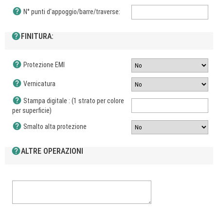
help
N° punti d'appoggio/barre/traverse:
help
FINITURA:
help
Protezione EMI
help
Vernicatura
help
Stampa digitale : (1 strato per colore
per superficie)
help
Smalto alta protezione
help
ALTRE OPERAZIONI