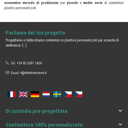
economico metodo di produzione
per
piccole
e
medie serie
di contenitori
plastici personalizzati.
Parliamo del tuo progetto
Progettiamo e fabbrichiamo contenitori in plastica personalizzati per aziende di
elettronica:
[...]
Tel:
+39 02 3361 1626
Email:
it@electronicase.it

Di custodia pre-progettata

Contenitore 100% personalizzato