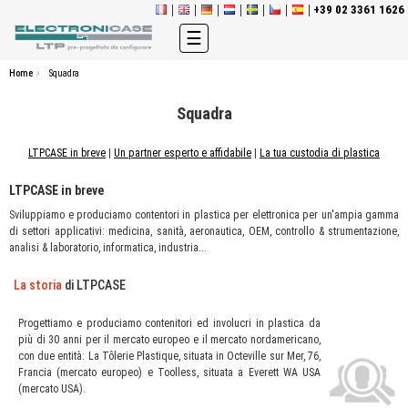
+39 02 3361 1626
navigazione
☰
Toggle
Home
Squadra
Squadra
LTPCASE in breve
|
Un partner esperto e affidabile
|
La tua custodia di plastica
LTPCASE in breve
Sviluppiamo e produciamo contentori in plastica per elettronica per un'ampia gamma
di settori applicativi: medicina, sanità, aeronautica, OEM, controllo & strumentazione,
analisi & laboratorio, informatica, industria...
La storia
di LTPCASE
Progettiamo e produciamo contenitori ed involucri in plastica da
più di 30 anni per il mercato europeo e il mercato nordamericano,
con due entità: La Tôlerie Plastique, situata in Octeville sur Mer, 76,
Francia (mercato europeo) e Toolless, situata a Everett WA USA
(mercato USA).