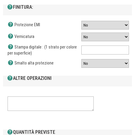
help
FINITURA:
help
Protezione EMI
help
Vernicatura
help
Stampa digitale : (1 strato per colore
per superficie)
help
Smalto alta protezione
help
ALTRE OPERAZIONI
help
QUANTITÀ PREVISTE