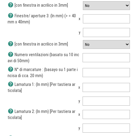
help
[con finestra in acrilico in 3mm]
help
Finestre/ aperture 3: (In mm) (> = 40
x
mm x 40mm)
y
help
[con finestra in acrilico in 3mm]
help
Numero ventilazioni (basato su 10 inc
avi di 50mm)
help
N° di marcature : (basayo su 1 parte i
ncisa di cca. 20 mm)
help
Lamatura 1: (In mm) [Per tastiera ar
x
ticolata]
y
help
Lamatura 2: (In mm) [Per tastiera ar
x
ticolata]
y