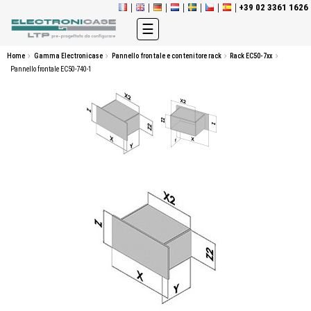
+39 02 3361 1626
navigazione
☰
Toggle
Home
Gamma Electronicase
Pannello frontale e contenitore rack
Rack EC50-7xx
Pannello frontale EC50-740-1