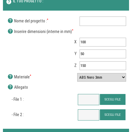
help
IL TUO PROGETTO :
help
*
Nome del progetto :
help
*
Inserire dimensioni (interne in mm)
X
Y
Z
help
*
Materiale
help
Allegato
- File 1 :
SCEGLI FILE
- File 2 :
SCEGLI FILE