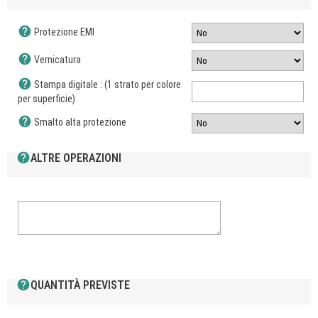
help
Protezione EMI
help
Vernicatura
help
Stampa digitale : (1 strato per colore
per superficie)
help
Smalto alta protezione
help
ALTRE OPERAZIONI
help
QUANTITÀ PREVISTE