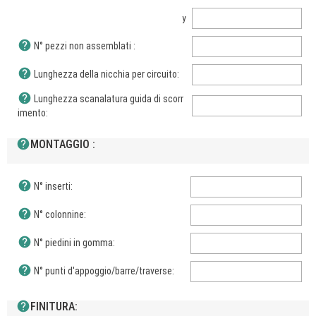
y
help
N° pezzi non assemblati :
help
Lunghezza della nicchia per circuito:
help
Lunghezza scanalatura guida di scorr
imento:
help
MONTAGGIO :
help
N° inserti:
help
N° colonnine:
help
N° piedini in gomma:
help
N° punti d'appoggio/barre/traverse:
help
FINITURA: