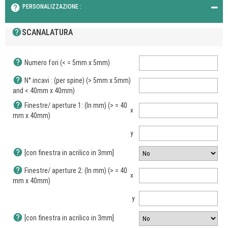
help
PERSONALIZZAZIONE :
help
SCANALATURA
help
Numero fori (< = 5mm x 5mm)
help
N° incavi : (per spine) (> 5mm x 5mm)
and < 40mm x 40mm)
help
Finestre/ aperture 1: (In mm) (> = 40
x
mm x 40mm)
y
help
[con finestra in acrilico in 3mm]
help
Finestre/ aperture 2: (In mm) (> = 40
x
mm x 40mm)
y
help
[con finestra in acrilico in 3mm]