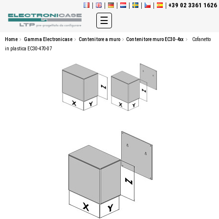
+39 02 3361 1626
navigazione
☰
Toggle
Home
Gamma Electronicase
Contenitore a muro
Contenitore muro EC30-4xx
Cofanetto
in plastica EC30-470-07